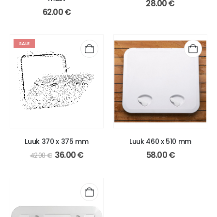
28.00
€
62.00
€
SALE
Luuk 370 x 375 mm
Luuk 460 x 510 mm
Algne
Praegune
36.00
€
58.00
€
42.00
€
hind
hind
oli:
on:
42.00 €.
36.00 €.