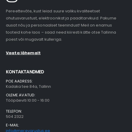
Pereettevõte, kust leiad suure valiku kvaliteetset
ohutusvarustust, elektroonikat ja paaditarvikuid. Pakume
ausat nõu ja personaalset teenindust! Meil on enamus
tooteid kohe laos – saad need kiiresti kätte otse Tallinna
poest või mugavalt kulleriga.
Vaata lähemalt
KONTAKTANDMED
POE AADRESS:
Kadaka tee 84a, Tallinn
OLEME AVATUD:
Tööpäeviti 10:00 - 16:00
TELEFON:
504 2322
E-MAIL:
info@merevarustus.ee