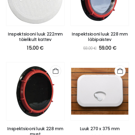
Inspektsiooni luuk 222mm
Inspektsiooni luuk 228 mm
täielikult kattev
läbipaistev
Algne
Praegu
15.00
€
59.00
€
68.00
€
hind
hind
oli:
on:
68.00 €.
59.00 €.
Inspektsiooni luuk 228 mm
Luuk 270 x 375 mm
must